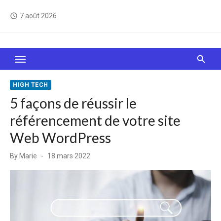
Skip
7 août 2026
access_time
to
content
Le Web, c'est comme une boîte de chocolats… On
sait jamais sur quoi on va tomber !
HIGH TECH
5 façons de réussir le
référencement de votre site
Web WordPress
Posted
By
Marie
18 mars 2022
on