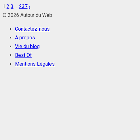
1
2
3
…
237
‹
Pagination
© 2026 Autour du Web
des
Contactez-nous
publications
À propos
Vie du blog
Best Of
Mentions Légales