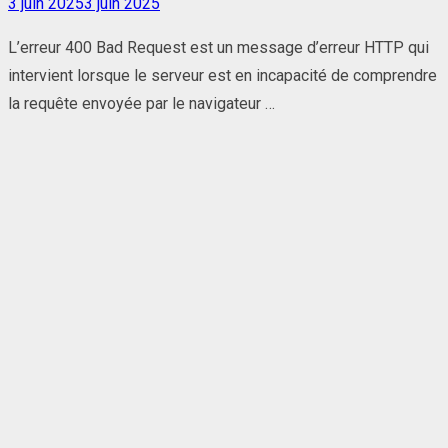
Posted
3 juin 2025
3 juin 2025
on
L’erreur 400 Bad Request est un message d’erreur HTTP qui
intervient lorsque le serveur est en incapacité de comprendre
la requête envoyée par le navigateur …