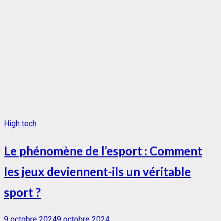
High tech
Le phénomène de l’esport : Comment
les jeux deviennent-ils un véritable
sport ?
Posted
9 octobre 2024
9 octobre 2024