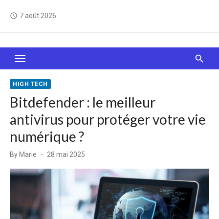
Skip
7 août 2026
access_time
to
content
Le Web, c'est comme une boîte de chocolats… On
sait jamais sur quoi on va tomber !
HIGH TECH
Bitdefender : le meilleur
antivirus pour protéger votre vie
numérique ?
Posted
By
Marie
28 mai 2025
on