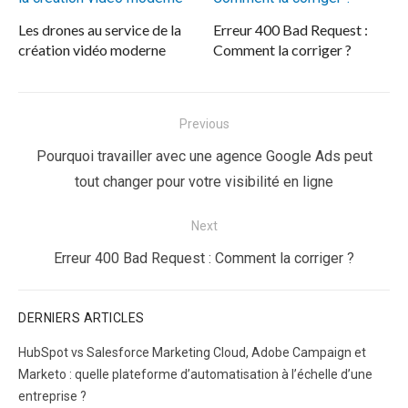
Les drones au service de la
Erreur 400 Bad Request :
création vidéo moderne
Comment la corriger ?
Navigation
Previous
de
Previous
Pourquoi travailler avec une agence Google Ads peut
l’article
post:
tout changer pour votre visibilité en ligne
Next
Next
Erreur 400 Bad Request : Comment la corriger ?
post:
DERNIERS ARTICLES
HubSpot vs Salesforce Marketing Cloud, Adobe Campaign et
Marketo : quelle plateforme d’automatisation à l’échelle d’une
entreprise ?