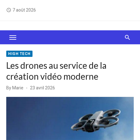
Skip
7 août 2026
access_time
to
content
Le Web, c'est comme une boîte de chocolats… On
sait jamais sur quoi on va tomber !
HIGH TECH
Les drones au service de la
création vidéo moderne
Posted
By
Marie
23 avril 2026
on