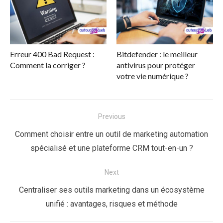
Erreur 400 Bad Request :
Bitdefender : le meilleur
Comment la corriger ?
antivirus pour protéger
votre vie numérique ?
Navigation
Previous
de
Previous
Comment choisir entre un outil de marketing automation
l’article
post:
spécialisé et une plateforme CRM tout-en-un ?
Next
Next
Centraliser ses outils marketing dans un écosystème
post:
unifié : avantages, risques et méthode