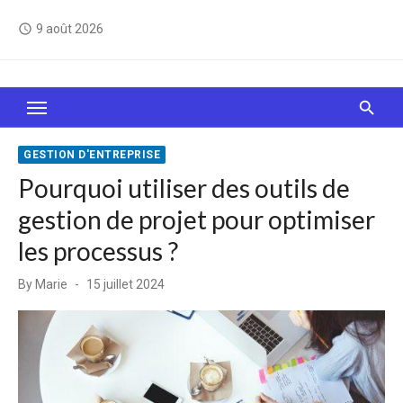
Skip
9 août 2026
access_time
to
content
Le Web, c'est comme une boîte de chocolats… On
sait jamais sur quoi on va tomber !
GESTION D'ENTREPRISE
Pourquoi utiliser des outils de
gestion de projet pour optimiser
les processus ?
Posted
By
Marie
15 juillet 2024
on