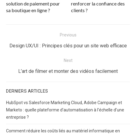
solution de paiement pour
renforcer la confiance des
sa boutique en ligne ?
clients ?
Navigation
Previous
de
Previous
Design UX/UI : Principes clés pour un site web efficace
l’article
post:
Next
Next
L’art de filmer et monter des vidéos facilement
post:
DERNIERS ARTICLES
HubSpot vs Salesforce Marketing Cloud, Adobe Campaign et
Marketo : quelle plateforme d’automatisation à l’échelle d’une
entreprise ?
Comment réduire les coûts liés au matériel informatique en