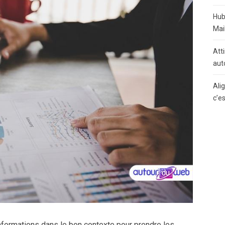
Hub
Mai
Atti
aut
Ali
c’e
 informations dans le bon contexte pour prendre les