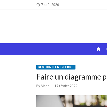
Skip
7 août 2026
access_time
to
content
home
GESTION D'ENTREPRISE
Faire un diagramme p
Posted
By
Marie
17 février 2022
on