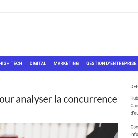
Le Web,
c'est
comme
une boîte
HIGH TECH
DIGITAL
MARKETING
GESTION D’ENTREPRISE
de
chocolats…
On sait
jamais sur
DE
quoi on va
our analyser la concurrence
tomber !
Hub
Cam
d’a
Com
inf