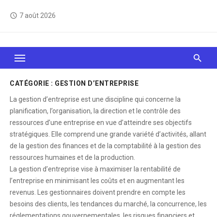
Skip
7 août 2026
access_time
to
content
Le Web, c'est comme une boîte de chocolats… On
sait jamais sur quoi on va tomber !
CATÉGORIE :
GESTION D’ENTREPRISE
La gestion d’entreprise est une discipline qui concerne la
planification, l’organisation, la direction et le contrôle des
ressources d’une entreprise en vue d’atteindre ses objectifs
stratégiques. Elle comprend une grande variété d’activités, allant
de la gestion des finances et de la comptabilité à la gestion des
ressources humaines et de la production.
La gestion d’entreprise vise à maximiser la rentabilité de
l’entreprise en minimisant les coûts et en augmentant les
revenus. Les gestionnaires doivent prendre en compte les
besoins des clients, les tendances du marché, la concurrence, les
réglementations gouvernementales, les risques financiers et