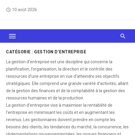
Skip
10 août 2026
access_time
to
content
Le Web, c'est comme une boîte de chocolats… On
sait jamais sur quoi on va tomber !
CATÉGORIE :
GESTION D’ENTREPRISE
La gestion d’entreprise est une discipline qui concerne la
planification, l’organisation, la direction et le contrôle des
ressources d’une entreprise en vue d’atteindre ses objectifs
stratégiques. Elle comprend une grande variété d’activités, allant
de la gestion des finances et de la comptabilité à la gestion des
ressources humaines et de la production.
La gestion d’entreprise vise à maximiser la rentabilité de
l’entreprise en minimisant les coûts et en augmentant les
revenus. Les gestionnaires doivent prendre en compte les
besoins des clients, les tendances du marché, la concurrence, les
réglementations gouvernementales, les risques financiers et