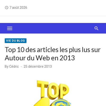
Skip
7 août 2026
access_time
to
content
Le Web, c'est comme une boîte de chocolats… On
sait jamais sur quoi on va tomber !
VIE DU BLOG
Top 10 des articles les plus lus sur
Autour du Web en 2013
Posted
By
Cédric
25 décembre 2013
on