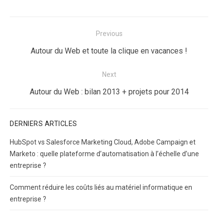
Navigation
Previous
de
Previous
Autour du Web et toute la clique en vacances !
l’article
post:
Next
Next
Autour du Web : bilan 2013 + projets pour 2014
post:
DERNIERS ARTICLES
HubSpot vs Salesforce Marketing Cloud, Adobe Campaign et
Marketo : quelle plateforme d’automatisation à l’échelle d’une
entreprise ?
Comment réduire les coûts liés au matériel informatique en
entreprise ?