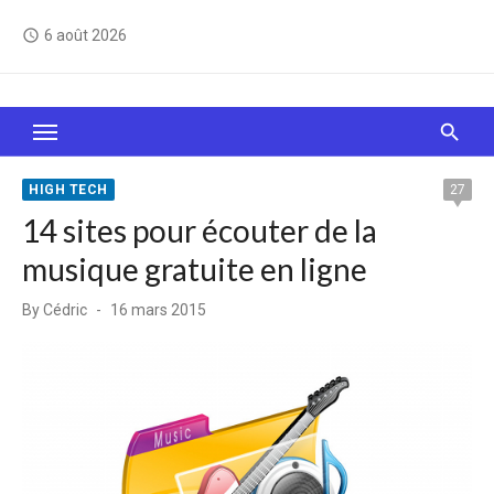
Skip
6 août 2026
access_time
to
content
Le Web, c'est comme une boîte de chocolats… On
sait jamais sur quoi on va tomber !
HIGH TECH
27
14 sites pour écouter de la
musique gratuite en ligne
Posted
By
Cédric
16 mars 2015
on