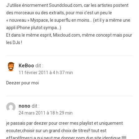
J’utilise énormement Soundcloud.com, car les artistes postent
des morceaux ou des extraits, pour moi c’est un peu le
« nouveau » Myspace, le superflu en moins… (et il y a même une
appli iPhone plutot sympa…)
Et dans le même esprit, Mixcloud.com, même concept mais pour
les DJs !
KeBoo
dit :
11 février 2011 à 4 h 37 min
Deezer pour moi
nono
dit :
24 mars 2011 à 18 h 29 min
je passais par deezer pour creer mes playlist et uniquement
ecouter,choisir sur un grand choix de titres!! tout est
effacé!!merci a qui peut me donner nom dun site identique !!!!!