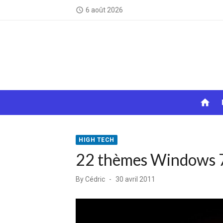
Skip
6 août 2026
access_time
to
content
home
HIGH TECH
22 thèmes Windows 7
Posted
By
Cédric
30 avril 2011
on