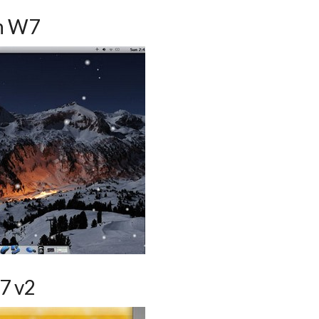
n W7
7 v2