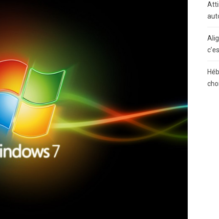
Atti
aut
Ali
c’e
Héb
cho