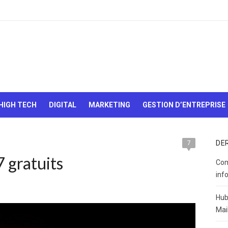
Le Web,
c'est
comme
une boîte
HIGH TECH
DIGITAL
MARKETING
GESTION D’ENTREPRISE
de
chocolats…
On sait
jamais sur
DE
7
quoi on va
 gratuits
tomber !
Com
inf
Hub
Mai