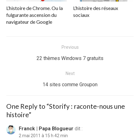
L’histoire de Chrome. Ou la
L’histoire des réseaux
fulgurante ascension du
sociaux
navigateur de Google
Navigation
Previous
de
Previous
22 thèmes Windows 7 gratuits
l’article
post:
Next
Next
14 sites comme Groupon
post:
One Reply to “Storify : raconte-nous une
histoire”
Franck | Papa Blogueur
dit :
2 mai 2011 à 15 h 42 min