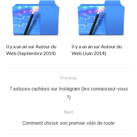
Il y a un an sur Autour du
Il y a un an sur Autour du
Web (Septembre 2014)
Web (Juin 2014)
Navigation
Previous
de
Previous
7 astuces cachées sur Instagram (les connaissez-vous
l’article
post:
?)
Next
Next
Comment choisir son premier vélo de route
post: