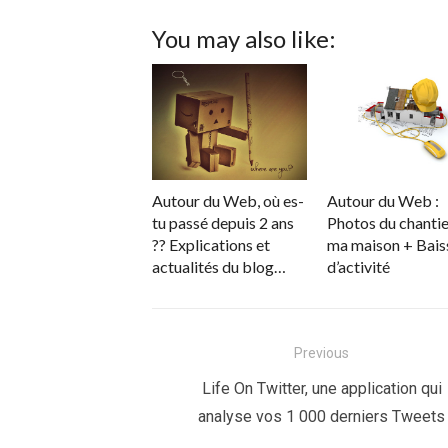
You may also like:
Autour du Web, où es-
Autour du Web :
tu passé depuis 2 ans
Photos du chantie
?? Explications et
ma maison + Bais
actualités du blog…
d’activité
Navigation
Previous
de
Previous
Life On Twitter, une application qui
post:
analyse vos 1 000 derniers Tweets
l’article