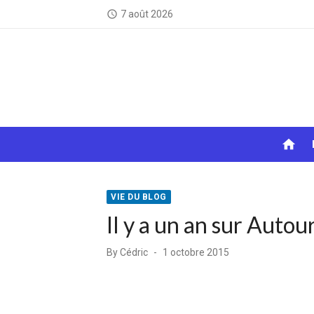
Skip
7 août 2026
access_time
to
content
home
VIE DU BLOG
Il y a un an sur Auto
Posted
By
Cédric
1 octobre 2015
on