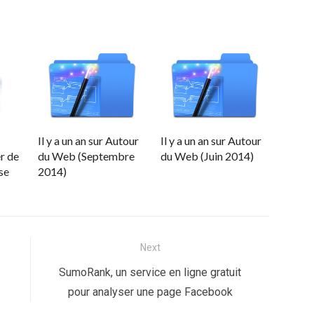
Il y a un an sur Autour
Il y a un an sur Autour
r de
du Web (Septembre
du Web (Juin 2014)
se
2014)
Next
Next
SumoRank, un service en ligne gratuit
post:
pour analyser une page Facebook