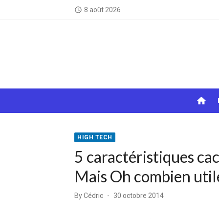
Skip
8 août 2026
access_time
to
content
home
HIGH TECH
5 caractéristiques c
Mais Oh combien utile
Posted
By
Cédric
30 octobre 2014
on