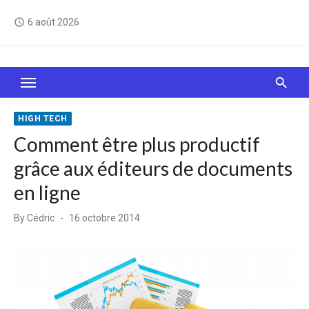
Skip
6 août 2026
access_time
to
content
Le Web, c'est comme une boîte de chocolats… On
sait jamais sur quoi on va tomber !
HIGH TECH
Comment être plus productif
grâce aux éditeurs de documents
en ligne
Posted
By
Cédric
16 octobre 2014
on