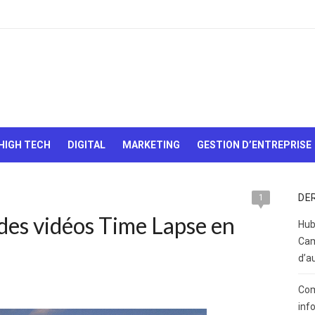
Le Web,
c'est
comme
une boîte
HIGH TECH
DIGITAL
MARKETING
GESTION D’ENTREPRISE
de
chocolats…
On sait
jamais sur
DE
1
quoi on va
 des vidéos Time Lapse en
tomber !
Hub
Cam
d’a
Com
inf