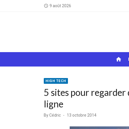
Skip
9 août 2026
access_time
to
content
home
HIGH TECH
5 sites pour regarder
ligne
Posted
By
Cédric
13 octobre 2014
on