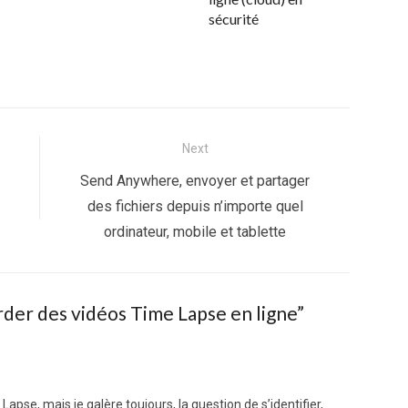
sécurité
Next
Next
Send Anywhere, envoyer et partager
post:
des fichiers depuis n’importe quel
ordinateur, mobile et tablette
rder des vidéos Time Lapse en ligne”
Lapse, mais je galère toujours, la question de s’identifier,