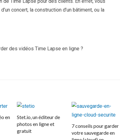
on de Time Lapse pour des clients. En effet, vous
un concert, la construction d’un bâtiment, ou la
rder des vidéos Time Lapse en ligne ?
éo en
Stet.io, un éditeur de
photos en ligne et
7 conseils pour garder
gratuit
votre sauvegarde en
ligne (cloud) en