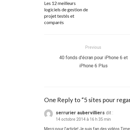
Les 12 meilleurs
logiciels de gestion de
projet testés et
comparés
Navigation
Previous
de
Previous
40 fonds d’écran pour iPhone 6 et
post:
iPhone 6 Plus
l’article
One Reply to “5 sites pour rega
serrurier aubervilliers
dit :
14 octobre 2014 à 16 h 35 min
Merci pour l’article! Je suis fan des vidéos Time 