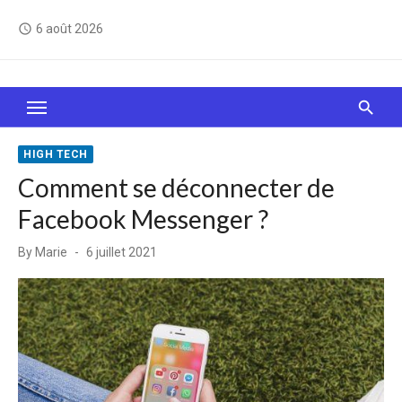
Skip
6 août 2026
access_time
to
content
Le Web, c'est comme une boîte de chocolats… On
sait jamais sur quoi on va tomber !
HIGH TECH
Comment se déconnecter de
Facebook Messenger ?
Posted
By
Marie
6 juillet 2021
on