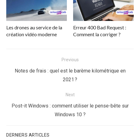
Les drones au service de la
Erreur 400 Bad Request :
création vidéo moderne
Comment la corriger ?
Navigation
Previous
de
Previous
Notes de frais : quel est le barème kilométrique en
l’article
post:
2021 ?
Next
Next
Post-it Windows : comment utiliser le pense-bête sur
post:
Windows 10 ?
DERNIERS ARTICLES