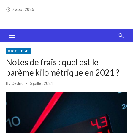
Skip
7 août 2026
access_time
to
content
Le Web, c'est comme une boîte de chocolats… On
sait jamais sur quoi on va tomber !
HIGH TECH
Notes de frais : quel est le
barème kilométrique en 2021 ?
Posted
By
Cédric
5 juillet 2021
on