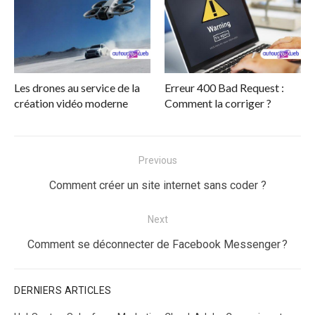
Les drones au service de la
Erreur 400 Bad Request :
création vidéo moderne
Comment la corriger ?
Navigation
Previous
de
Previous
Comment créer un site internet sans coder ?
l’article
post:
Next
Next
Comment se déconnecter de Facebook Messenger ?
post:
DERNIERS ARTICLES