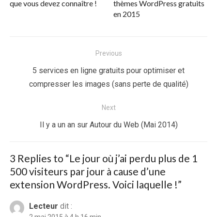
que vous devez connaître !
thèmes WordPress gratuits
en 2015
Navigation
Previous
de
Previous
5 services en ligne gratuits pour optimiser et
l’article
post:
compresser les images (sans perte de qualité)
Next
Next
Il y a un an sur Autour du Web (Mai 2014)
post:
3 Replies to “
Le jour où j’ai perdu plus de 1
500 visiteurs par jour à cause d’une
extension WordPress. Voici laquelle !
”
Lecteur
dit :