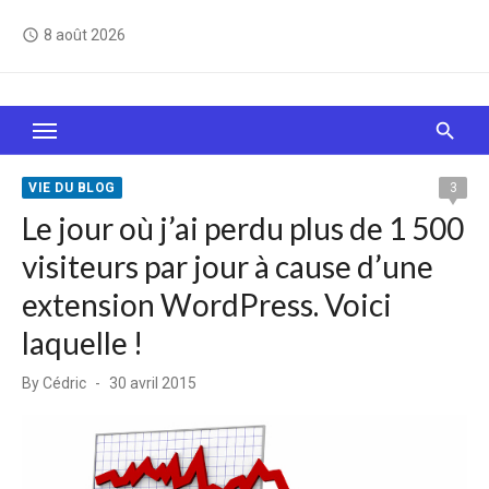
Skip
8 août 2026
access_time
to
content
Le Web, c'est comme une boîte de chocolats… On
sait jamais sur quoi on va tomber !
VIE DU BLOG
3
Le jour où j’ai perdu plus de 1 500
visiteurs par jour à cause d’une
extension WordPress. Voici
laquelle !
Posted
By
Cédric
30 avril 2015
on