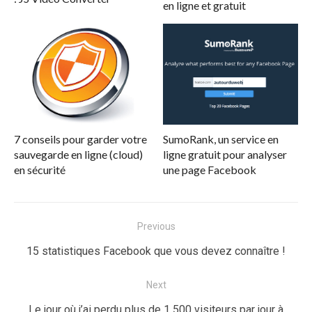
en ligne et gratuit
7 conseils pour garder votre
SumoRank, un service en
sauvegarde en ligne (cloud)
ligne gratuit pour analyser
en sécurité
une page Facebook
Navigation
Previous
de
Previous
15 statistiques Facebook que vous devez connaître !
l’article
post:
Next
Next
Le jour où j’ai perdu plus de 1 500 visiteurs par jour à