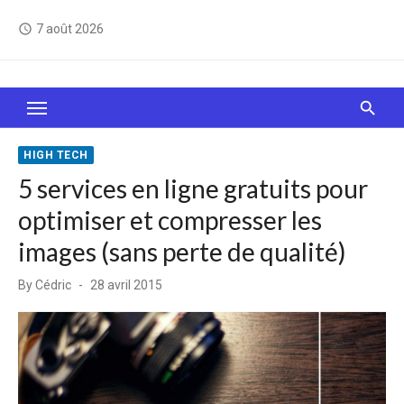
Skip
7 août 2026
access_time
to
content
Le Web, c'est comme une boîte de chocolats… On
sait jamais sur quoi on va tomber !
HIGH TECH
5 services en ligne gratuits pour
optimiser et compresser les
images (sans perte de qualité)
Posted
By
Cédric
28 avril 2015
on