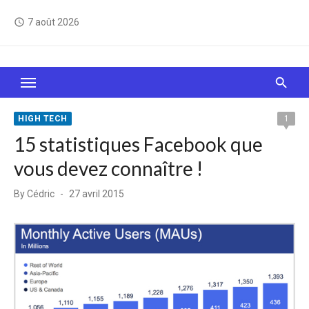
Skip
7 août 2026
access_time
to
content
Le Web, c'est comme une boîte de chocolats… On
sait jamais sur quoi on va tomber !
HIGH TECH
1
15 statistiques Facebook que
vous devez connaître !
Posted
By
Cédric
27 avril 2015
on