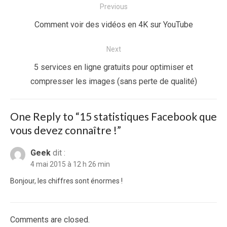
Navigation
Previous
de
Previous
Comment voir des vidéos en 4K sur YouTube
l’article
post:
Next
Next
5 services en ligne gratuits pour optimiser et
post:
compresser les images (sans perte de qualité)
One Reply to “15 statistiques Facebook que
vous devez connaître !”
Geek
dit :
4 mai 2015 à 12 h 26 min
Bonjour, les chiffres sont énormes !
Comments are closed.