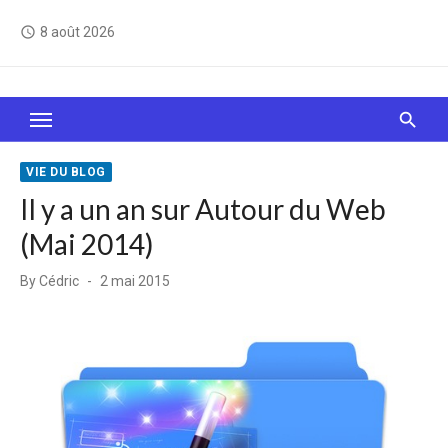
Skip
8 août 2026
access_time
to
content
Le Web, c'est comme une boîte de chocolats… On
sait jamais sur quoi on va tomber !
VIE DU BLOG
Il y a un an sur Autour du Web
(Mai 2014)
Posted
By
Cédric
2 mai 2015
on