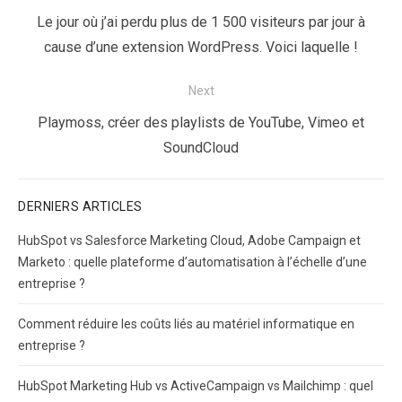
de
Previous
Le jour où j’ai perdu plus de 1 500 visiteurs par jour à
l’article
post:
cause d’une extension WordPress. Voici laquelle !
Next
Next
Playmoss, créer des playlists de YouTube, Vimeo et
post:
SoundCloud
DERNIERS ARTICLES
HubSpot vs Salesforce Marketing Cloud, Adobe Campaign et
Marketo : quelle plateforme d’automatisation à l’échelle d’une
entreprise ?
Comment réduire les coûts liés au matériel informatique en
entreprise ?
HubSpot Marketing Hub vs ActiveCampaign vs Mailchimp : quel