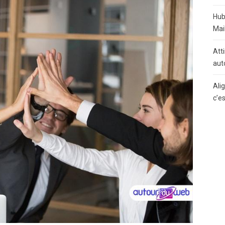
Hub
Mai
Atti
aut
Ali
c’e