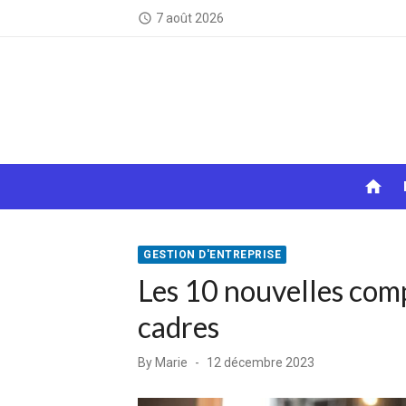
Skip
7 août 2026
access_time
to
content
home
GESTION D'ENTREPRISE
Les 10 nouvelles com
cadres
Posted
By
Marie
12 décembre 2023
on