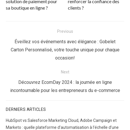
solution de paiement pour
renforcer la confiance des
sa boutique en ligne ?
clients ?
Navigation
Previous
de
Previous
Éveillez vos événements avec élégance : Gobelet
l’article
post:
Carton Personnalisé, votre touche unique pour chaque
occasion!
Next
Next
Découvrez EcomDay 2024 : la journée en ligne
post:
incontournable pour les entrepreneurs du e-commerce
DERNIERS ARTICLES
HubSpot vs Salesforce Marketing Cloud, Adobe Campaign et
Marketo : quelle plateforme d’automatisation à l’échelle d’une