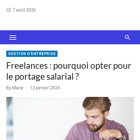
Skip
7 août 2026
access_time
to
content
Le Web, c'est comme une boîte de chocolats… On
sait jamais sur quoi on va tomber !
GESTION D'ENTREPRISE
Freelances : pourquoi opter pour
le portage salarial ?
Posted
By
Marie
12 janvier 2024
on