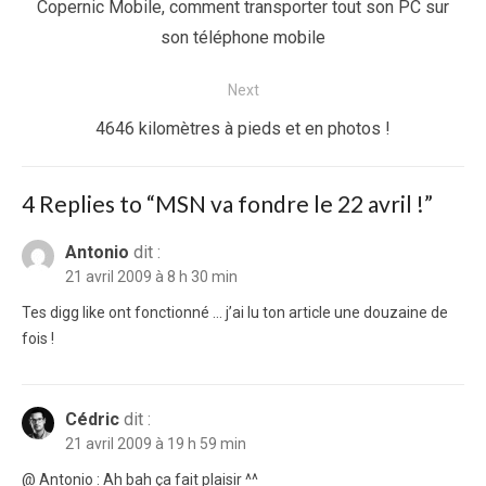
de
Previous
Copernic Mobile, comment transporter tout son PC sur
l’article
post:
son téléphone mobile
Next
Next
4646 kilomètres à pieds et en photos !
post:
4 Replies to “
MSN va fondre le 22 avril !
”
Antonio
dit :
21 avril 2009 à 8 h 30 min
Tes digg like ont fonctionné … j’ai lu ton article une douzaine de
fois !
Cédric
dit :
21 avril 2009 à 19 h 59 min
@ Antonio : Ah bah ça fait plaisir ^^