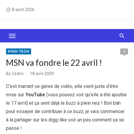
Skip
8 août 2026
access_time
to
content
Le Web, c'est comme une boîte de chocolats… On
sait jamais sur quoi on va tomber !
HIGH TECH
4
MSN va fondre le 22 avril !
Posted
By
Cédric
18 avril 2009
on
C’est marrant ce genre de vidéo, elle vient juste d’être
mise sur
YouTube
(vous pouvez voir qu’elle a été ajoutée
le 17 avril) et ça sent déjà le
buzz
à plein nez ! Bon bah
pour essayer de contribuer à ce
buzz
, je vais commencer
à la partager sur les digg-like voir un peu comment ça se
passe !