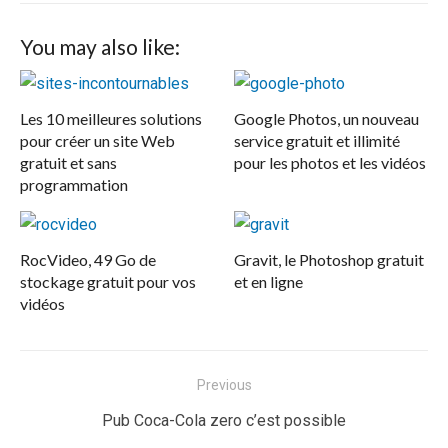
You may also like:
Les 10 meilleures solutions
Google Photos, un nouveau
pour créer un site Web
service gratuit et illimité
gratuit et sans
pour les photos et les vidéos
programmation
RocVideo, 49 Go de
Gravit, le Photoshop gratuit
stockage gratuit pour vos
et en ligne
vidéos
Navigation
Previous
de
Previous
Pub Coca-Cola zero c’est possible
l’article
post: