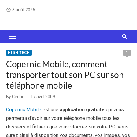
Skip
8 août 2026
access_time
to
content
Le Web, c'est comme une boîte de chocolats… On
sait jamais sur quoi on va tomber !
HIGH TECH
1
Copernic Mobile, comment
transporter tout son PC sur son
téléphone mobile
Posted
By
Cédric
17 avril 2009
on
Copernic Mobile
est une
application gratuite
qui vous
permettra d’avoir sur votre téléphone mobile tous les
dossiers et fichiers que vous stockez sur votre PC. Vous
aurez ainsi à disposition vos documents, vos images, vos