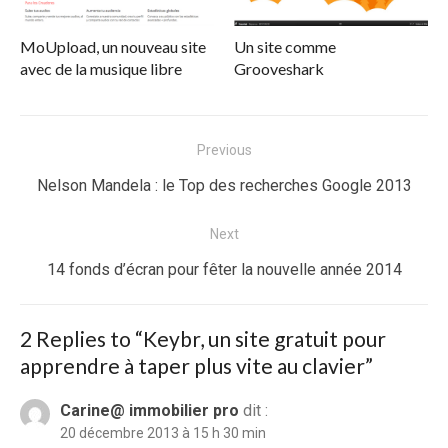
MoUpload, un nouveau site
Un site comme
avec de la musique libre
Grooveshark
Navigation
Previous
de
Previous
Nelson Mandela : le Top des recherches Google 2013
l’article
post:
Next
Next
14 fonds d’écran pour fêter la nouvelle année 2014
post:
2 Replies to “
Keybr, un site gratuit pour
apprendre à taper plus vite au clavier
”
Carine@ immobilier pro
dit :
20 décembre 2013 à 15 h 30 min