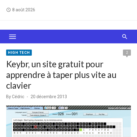
Skip
8 août 2026
access_time
to
content
Le Web, c'est comme une boîte de chocolats… On
sait jamais sur quoi on va tomber !
HIGH TECH
2
Keybr, un site gratuit pour
apprendre à taper plus vite au
clavier
Posted
By
Cédric
20 décembre 2013
on