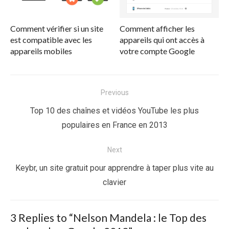
Comment vérifier si un site
Comment afficher les
est compatible avec les
appareils qui ont accès à
appareils mobiles
votre compte Google
Navigation
Previous
de
Previous
Top 10 des chaînes et vidéos YouTube les plus
l’article
post:
populaires en France en 2013
Next
Next
Keybr, un site gratuit pour apprendre à taper plus vite au
post:
clavier
3 Replies to “
Nelson Mandela : le Top des