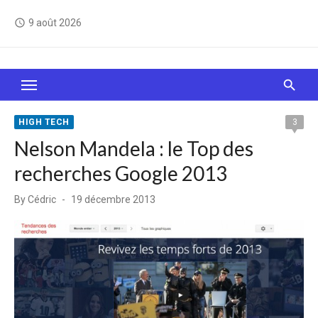
Skip
9 août 2026
access_time
to
content
Le Web, c'est comme une boîte de chocolats… On
sait jamais sur quoi on va tomber !
HIGH TECH
3
Nelson Mandela : le Top des
recherches Google 2013
Posted
By
Cédric
19 décembre 2013
on