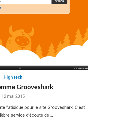
High tech
comme Grooveshark
Posted
12 mai 2015
on
ate fatidique pour le site Grooveshark. C’est
élèbre service d’écoute de …