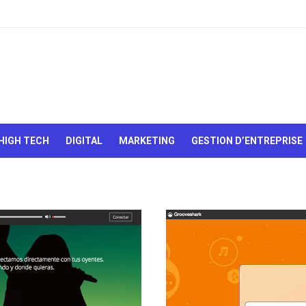
Le Web,
c'est
comme
une boîte
HIGH TECH
DIGITAL
MARKETING
GESTION D’ENTREPRISE
de
chocolats…
On sait
jamais sur
quoi on va
tomber !