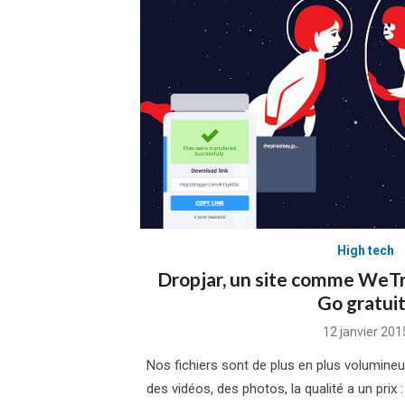
High tech
Dropjar, un site comme WeTr
Go gratui
Posted
12 janvier 201
on
Nos fichiers sont de plus en plus volumineu
des vidéos, des photos, la qualité a un prix :