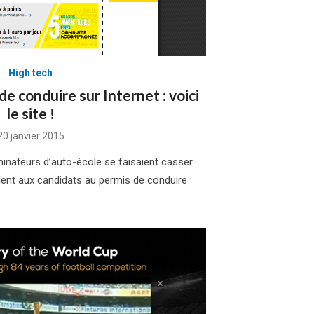
High tech
e conduire sur Internet : voici
le site !
Posted
20 janvier 2015
on
aminateurs d’auto-école se faisaient casser
aient aux candidats au permis de conduire