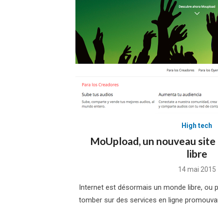
High tech
MoUpload, un nouveau site 
libre
Posted
14 mai 2015
on
Internet est désormais un monde libre, ou pr
tomber sur des services en ligne promouvant