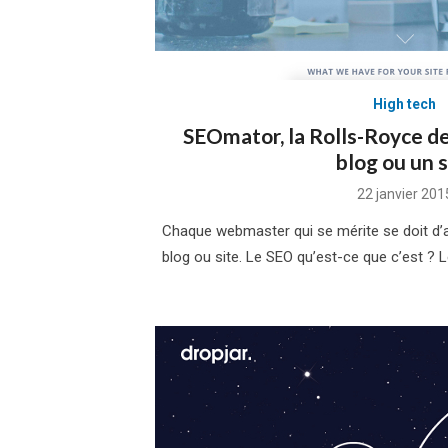
High tech
SEOmator, la Rolls-Royce de
blog ou un s
Posted
22 janvier 201
on
Chaque webmaster qui se mérite se doit d’a
blog ou site. Le SEO qu’est-ce que c’est ? 