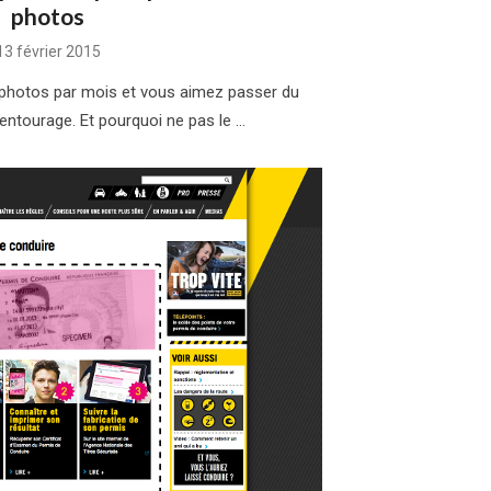
photos
Posted
13 février 2015
on
 photos par mois et vous aimez passer du
entourage. Et pourquoi ne pas le …