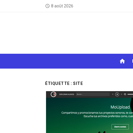
Skip
8 août 2026
access_time
to
content
home
ÉTIQUETTE :
SITE