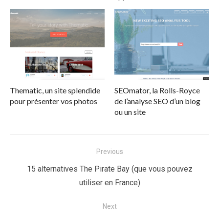
Thematic, un site splendide
SEOmator, la Rolls-Royce
pour présenter vos photos
de l’analyse SEO d’un blog
ou un site
Navigation
Previous
de
Previous
15 alternatives The Pirate Bay (que vous pouvez
l’article
post:
utiliser en France)
Next