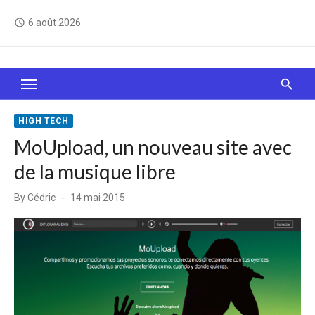
Skip
6 août 2026
access_time
to
content
Le Web, c'est comme une boîte de chocolats… On
sait jamais sur quoi on va tomber !
HIGH TECH
MoUpload, un nouveau site avec
de la musique libre
Posted
By
Cédric
14 mai 2015
on