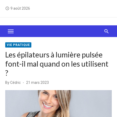
Skip
9 août 2026
access_time
to
content
Le Web, c'est comme une boîte de chocolats… On
sait jamais sur quoi on va tomber !
VIE PRATIQUE
Les épilateurs à lumière pulsée
font-il mal quand on les utilisent
?
Posted
By
Cédric
21 mars 2023
on