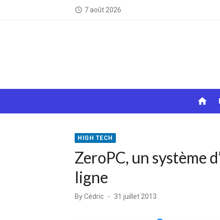
Skip
7 août 2026
access_time
to
content
home
HIGH TECH
ZeroPC, un système d
ligne
Posted
By
Cédric
31 juillet 2013
on