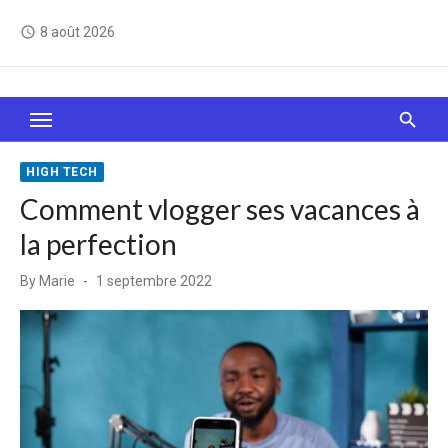
Skip
8 août 2026
access_time
to
content
Le Web, c'est comme une boîte de chocolats… On
sait jamais sur quoi on va tomber !
HIGH TECH
Comment vlogger ses vacances à
la perfection
Posted
By
Marie
1 septembre 2022
on