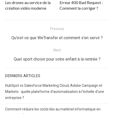
Les drones au service de la
Erreur 400 Bad Request :
création vidéo moderne
Comment la corriger ?
Navigation
Previous
de
Previous
Qu’est-ce que WeTransfer et comment s’en servir ?
l’article
post:
Next
Next
Quel sport choisir pour votre enfant à la rentrée ?
post:
DERNIERS ARTICLES
HubSpot vs Salesforce Marketing Cloud, Adobe Campaign et
Marketo : quelle plateforme d’automatisation à l’échelle d’une
entreprise ?
Comment réduire les coûts liés au matériel informatique en