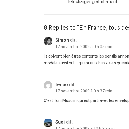
post:
télécharger gratuitement
l’article
8 Replies to “
En France, tous de
Simon
dit :
17 novembre 2009 à 0 h 05 min
Ils doivent bien êtres contents les gentils anno
modèle aussi nul … quant au « buzz » en question, 
tenuo
dit :
17 novembre 2009 à 0 h 37 min
C’est Toni Musulin qui est parti avec les envelopp
Sugi
dit :
17 novembre 2009 à 10 h 26 min