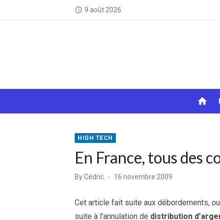
Skip
9 août 2026
access_time
to
content
home
HIGH TECH
En France, tous des c
Posted
By
Cédric
16 novembre 2009
on
Cet article fait suite aux débordements, ou
suite à l’annulation de
distribution d’arg