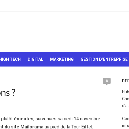
Le Web,
c'est
comme
une boîte
HIGH TECH
DIGITAL
MARKETING
GESTION D’ENTREPRISE
de
chocolats…
On sait
jamais sur
DE
8
quoi on va
ons ?
tomber !
Hub
Cam
d’a
 plutôt
émeutes
, survenues samedi 14 novembre
Com
inf
ent du site Mailorama
au pied de la Tour Eiffel.