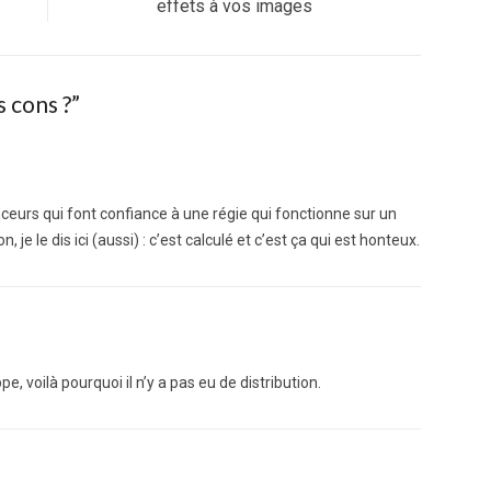
post:
effets à vos images
s cons ?
”
nceurs qui font confiance à une régie qui fonctionne sur un
je le dis ici (aussi) : c’est calculé et c’est ça qui est honteux.
e, voilà pourquoi il n’y a pas eu de distribution.