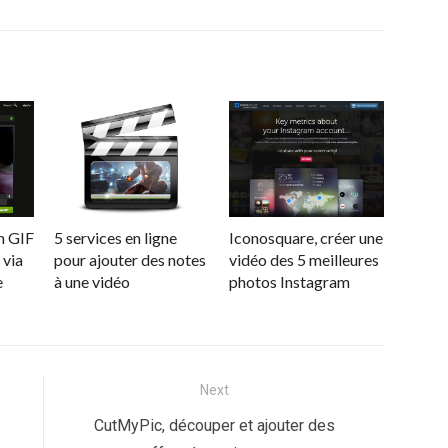
n GIF
5 services en ligne
Iconosquare, créer une
 via
pour ajouter des notes
vidéo des 5 meilleures
e
à une vidéo
photos Instagram
Next
Next
CutMyPic, découper et ajouter des