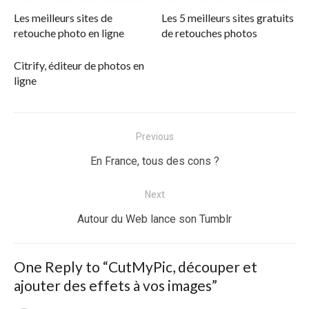
Les meilleurs sites de
Les 5 meilleurs sites gratuits
retouche photo en ligne
de retouches photos
Citrify, éditeur de photos en
ligne
Navigation
Previous
de
Previous
En France, tous des cons ?
l’article
post:
Next
Next
Autour du Web lance son Tumblr
post:
One Reply to “CutMyPic, découper et
ajouter des effets à vos images”