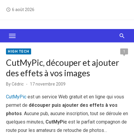
Skip
6 août 2026
access_time
to
content
Le Web, c'est comme une boîte de chocolats… On
sait jamais sur quoi on va tomber !
HIGH TECH
1
CutMyPic, découper et ajouter
des effets à vos images
Posted
By
Cédric
17 novembre 2009
on
CutMyPic
est un service Web gratuit et en ligne qui vous
permet de
découper puis ajouter des effets à vos
photos
. Aucune pub, aucune inscription, tout se déroule en
quelques minutes,
CutMyPic
est le parfait compagnon de
route pour les amateurs de retouche de photos…