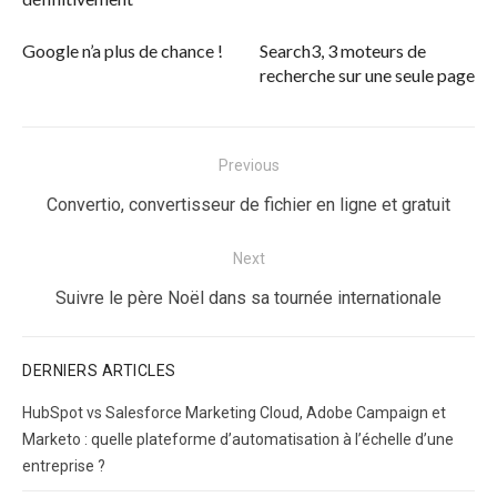
Google n’a plus de chance !
Search3, 3 moteurs de
recherche sur une seule page
Navigation
Previous
de
Previous
Convertio, convertisseur de fichier en ligne et gratuit
l’article
post:
Next
Next
Suivre le père Noël dans sa tournée internationale
post:
DERNIERS ARTICLES
HubSpot vs Salesforce Marketing Cloud, Adobe Campaign et
Marketo : quelle plateforme d’automatisation à l’échelle d’une
entreprise ?