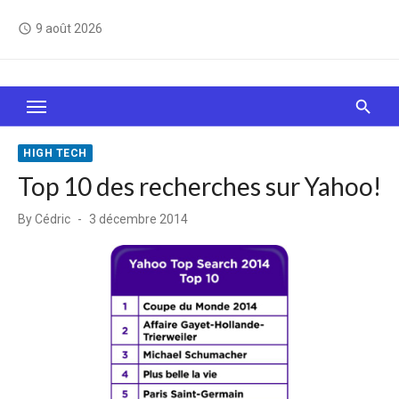
Skip
9 août 2026
access_time
to
content
Le Web, c'est comme une boîte de chocolats… On
sait jamais sur quoi on va tomber !
HIGH TECH
Top 10 des recherches sur Yahoo!
Posted
By
Cédric
3 décembre 2014
on