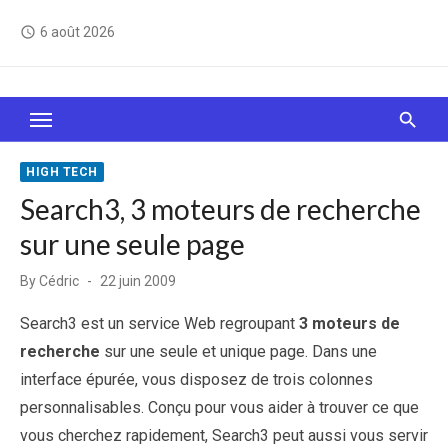
Skip
6 août 2026
access_time
to
content
Le Web, c'est comme une boîte de chocolats… On
sait jamais sur quoi on va tomber !
HIGH TECH
Search3, 3 moteurs de recherche
sur une seule page
Posted
By
Cédric
22 juin 2009
on
Search3 est un service Web regroupant
3 moteurs de
recherche
sur une seule et unique page. Dans une
interface épurée, vous disposez de trois colonnes
personnalisables. Conçu pour vous aider à trouver ce que
vous cherchez rapidement, Search3 peut aussi vous servir