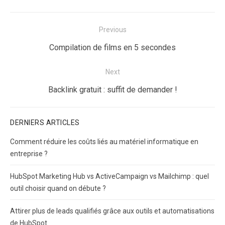
Navigation
Previous
de
Previous
Compilation de films en 5 secondes
l’article
post:
Next
Next
Backlink gratuit : suffit de demander !
post:
DERNIERS ARTICLES
Comment réduire les coûts liés au matériel informatique en
entreprise ?
HubSpot Marketing Hub vs ActiveCampaign vs Mailchimp : quel
outil choisir quand on débute ?
Attirer plus de leads qualifiés grâce aux outils et automatisations
de HubSpot