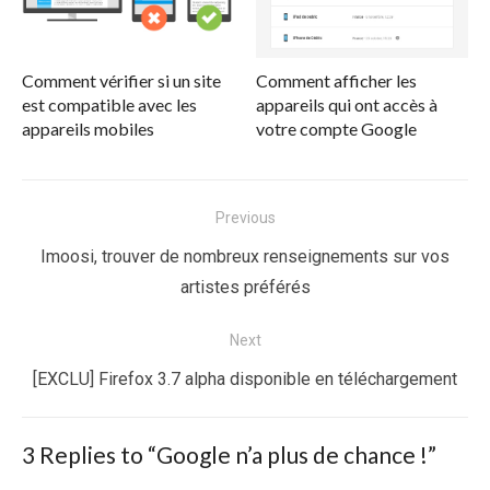
Comment vérifier si un site
Comment afficher les
est compatible avec les
appareils qui ont accès à
appareils mobiles
votre compte Google
Navigation
Previous
de
Previous
Imoosi, trouver de nombreux renseignements sur vos
l’article
post:
artistes préférés
Next
Next
[EXCLU] Firefox 3.7 alpha disponible en téléchargement
post:
3 Replies to “
Google n’a plus de chance !
”