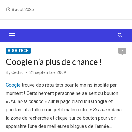
Skip
8 août 2026
access_time
to
content
Le Web, c'est comme une boîte de chocolats… On
sait jamais sur quoi on va tomber !
HIGH TECH
3
Google n’a plus de chance !
Posted
By
Cédric
21 septembre 2009
on
Google
trouve des résultats pour le moins insolite par
moment ! Certainement personne ne se sert du bouton
«
J’ai de la chance
» sur la page d’accueil
Google
et
pourtant, il a fallu qu’un petit malin rentre «
Search
» dans
la zone de recherche et clique sur ce bouton pour voir
apparaître l’une des meilleures blagues de l’année…