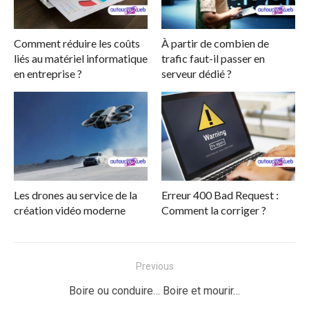
Comment réduire les coûts
À partir de combien de
liés au matériel informatique
trafic faut-il passer en
en entreprise ?
serveur dédié ?
Les drones au service de la
Erreur 400 Bad Request :
création vidéo moderne
Comment la corriger ?
Navigation
Previous
de
Previous
Boire ou conduire… Boire et mourir…
l’article