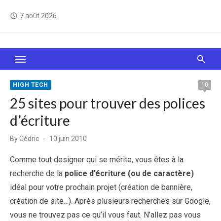
Skip
7 août 2026
access_time
to
content
Le Web, c'est comme une boîte de chocolats… On
sait jamais sur quoi on va tomber !
HIGH TECH
10
25 sites pour trouver des polices
d’écriture
Posted
By
Cédric
10 juin 2010
on
Comme tout designer qui se mérite, vous êtes à la
recherche de la
police d’écriture (ou de caractère)
idéal pour votre prochain projet (création de bannière,
création de site…). Après plusieurs recherches sur Google,
vous ne trouvez pas ce qu’il vous faut. N’allez pas vous