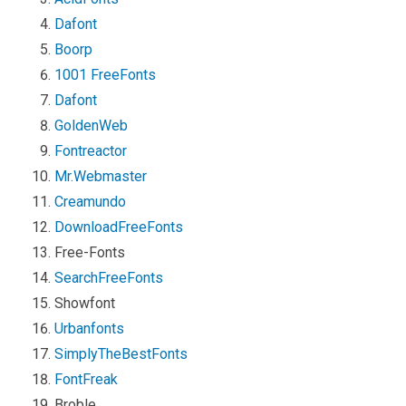
Dafont
Boorp
1001 FreeFonts
Dafont
GoldenWeb
Fontreactor
Mr.Webmaster
Creamundo
DownloadFreeFonts
Free-Fonts
SearchFreeFonts
Showfont
Urbanfonts
SimplyTheBestFonts
FontFreak
Broble