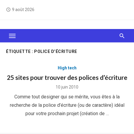
Skip
9 août 2026
access_time
to
content
Le Web, c'est comme une boîte de chocolats… On
sait jamais sur quoi on va tomber !
ÉTIQUETTE :
POLICE D’ÉCRITURE
High tech
25 sites pour trouver des polices d’écriture
Posted
10 juin 2010
on
Comme tout designer qui se mérite, vous êtes à la
recherche de la police d’écriture (ou de caractère) idéal
pour votre prochain projet (création de …