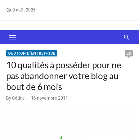
Skip
8 août 2026
access_time
to
content
Le Web, c'est comme une boîte de chocolats… On
sait jamais sur quoi on va tomber !
GESTION D'ENTREPRISE
29
10 qualités à posséder pour ne
pas abandonner votre blog au
bout de 6 mois
Posted
By
Cédric
16 novembre 2011
on