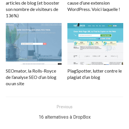
articles de blog (et booster
cause d’une extension
son nombre de visiteurs de
WordPress. Voici laquelle !
136%)
SEOmator, la Rolls-Royce
PlagSpotter, lutter contre le
de l’analyse SEO d’un blog
plagiat d’un blog
ou un site
Navigation
Previous
de
Previous
16 alternatives à DropBox
l’article
post: