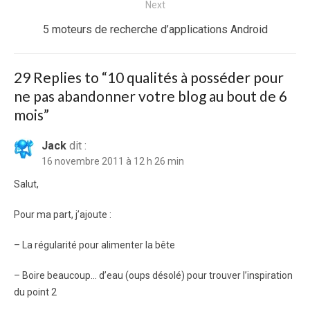
Next
Next
5 moteurs de recherche d’applications Android
post:
29 Replies to “
10 qualités à posséder pour
ne pas abandonner votre blog au bout de 6
mois
”
Jack
dit :
16 novembre 2011 à 12 h 26 min
Salut,
Pour ma part, j’ajoute :
– La régularité pour alimenter la bête
– Boire beaucoup… d’eau (oups désolé) pour trouver l’inspiration
du point 2