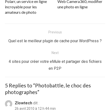
Polarr, un service en ligne
Web Camera360, modifier
incroyable pour les
une photo en ligne
amateurs de photo
Navigation
Previous
de
Previous
Quel est le meilleur plugin de cache pour WordPress ?
l’article
post:
Next
Next
4 sites pour créer votre eMule et partager des fichiers
post:
en P2P
5 Replies to “
Photobattle, le choc des
photographes
”
Zlowtech
dit :
26 avril 2010 à 12 h 44 min