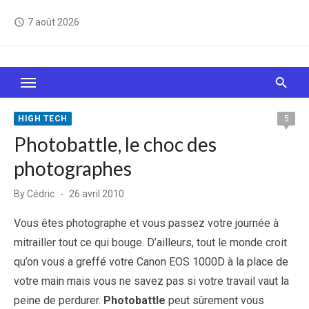
Skip
7 août 2026
access_time
to
content
Le Web, c'est comme une boîte de chocolats… On
sait jamais sur quoi on va tomber !
HIGH TECH
5
Photobattle, le choc des
photographes
Posted
By
Cédric
26 avril 2010
on
Vous êtes photographe et vous passez votre journée à
mitrailler tout ce qui bouge. D’ailleurs, tout le monde croit
qu’on vous a greffé votre Canon EOS 1000D à la place de
votre main mais vous ne savez pas si votre travail vaut la
peine de perdurer.
Photobattle
peut sûrement vous