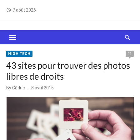
Skip
7 août 2026
access_time
to
content
Le Web, c'est comme une boîte de chocolats… On
sait jamais sur quoi on va tomber !
HIGH TECH
21
43 sites pour trouver des photos
libres de droits
Posted
By
Cédric
8 avril 2015
on