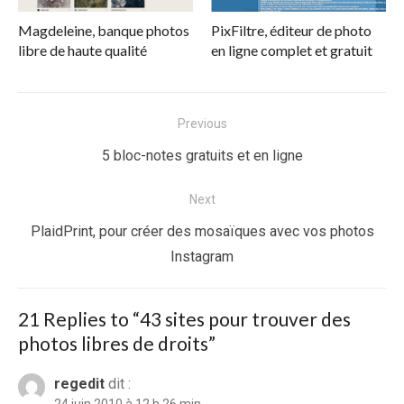
Magdeleine, banque photos
PixFiltre, éditeur de photo
libre de haute qualité
en ligne complet et gratuit
Navigation
Previous
de
Previous
5 bloc-notes gratuits et en ligne
l’article
post:
Next
Next
PlaidPrint, pour créer des mosaïques avec vos photos
post:
Instagram
21 Replies to “
43 sites pour trouver des
photos libres de droits
”
regedit
dit :