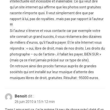
intellectuelle est incessible et inaliénable. Ce qui veut dire
qu’un site internet qui affirme que les photos sont gratuites
raconte n’importe quoi. Il veut simplement dire que par
rapport à lui, pas de royalties…mais pas par rapport à l’auteur
!!!!
Si l’auteur s’énerve et vous contacte car par exemple votre
site connait un grand succès, il vous réclamera des dizaines
de milliers d’euros, qu’il faudra payer. Et le site Internet vous
répondra : « oui, libre de droit, mais de nos droits. Les droits du
photographe – ou de l’artiste-, il fallait les payer, BIEN SUR »
(mais ça ce n’est jamais précisé sur ce type de site).
On retrouve ainsi des procès fameux auprès de grandes
sociétés qui ont installé sur leur musique d’attente des
musiques libres de droit, gratuites. Résultat : 95000 euros.
Benoit
dit :
26 juin 2010 à 15 h 12 min
Tiens ! amusant ça, j’ai le même (à peu de chose près) daté d’un