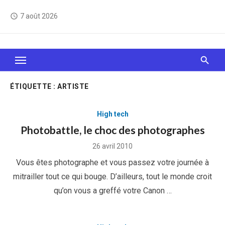
Skip
7 août 2026
access_time
to
content
Le Web, c'est comme une boîte de chocolats… On
sait jamais sur quoi on va tomber !
ÉTIQUETTE :
ARTISTE
High tech
Photobattle, le choc des photographes
Posted
26 avril 2010
on
Vous êtes photographe et vous passez votre journée à
mitrailler tout ce qui bouge. D’ailleurs, tout le monde croit
qu’on vous a greffé votre Canon …