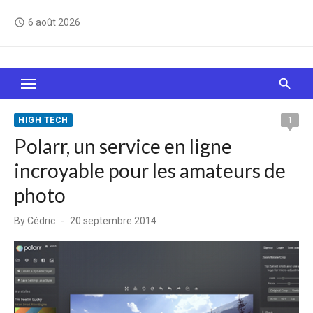
Skip
6 août 2026
access_time
to
content
Le Web, c'est comme une boîte de chocolats… On
sait jamais sur quoi on va tomber !
HIGH TECH
1
Polarr, un service en ligne
incroyable pour les amateurs de
photo
Posted
By
Cédric
20 septembre 2014
on