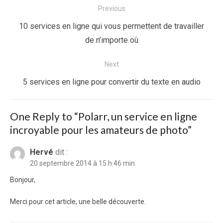
Navigation
Previous
de
Previous
10 services en ligne qui vous permettent de travailler
l’article
post:
de n’importe où
Next
Next
5 services en ligne pour convertir du texte en audio
post:
One Reply to “Polarr, un service en ligne
incroyable pour les amateurs de photo”
Hervé
dit :
20 septembre 2014 à 15 h 46 min
Bonjour,
Merci pour cet article, une belle découverte.