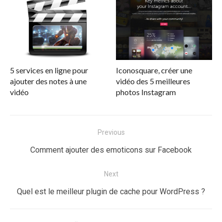
5 services en ligne pour
Iconosquare, créer une
ajouter des notes à une
vidéo des 5 meilleures
vidéo
photos Instagram
Navigation
Previous
de
Previous
Comment ajouter des emoticons sur Facebook
l’article
post:
Next
Next
Quel est le meilleur plugin de cache pour WordPress ?
post: