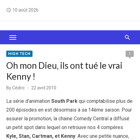
Skip
10 août 2026
access_time
to
content
Le Web, c'est comme une boîte de chocolats… On
sait jamais sur quoi on va tomber !
HIGH TECH
1
Oh mon Dieu, ils ont tué le vrai
Kenny !
Posted
By
Cédric
22 avril 2010
on
La série d’animation
South Park
qui comptabilise plus de
200 épisodes en est désormais à sa 14ème saison. Pour
assurer la promotion, la chaine Comedy Central a diffusé
un petit spot dans lequel on retrouve nos 4 compères
Kyle, Stan, Cartman, et Kenny
. Avec une petite nuance,