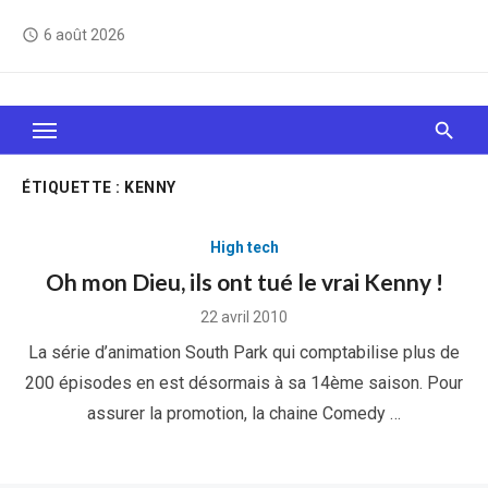
Skip
6 août 2026
access_time
to
content
Le Web, c'est comme une boîte de chocolats… On
sait jamais sur quoi on va tomber !
ÉTIQUETTE :
KENNY
High tech
Oh mon Dieu, ils ont tué le vrai Kenny !
Posted
22 avril 2010
on
La série d’animation South Park qui comptabilise plus de
200 épisodes en est désormais à sa 14ème saison. Pour
assurer la promotion, la chaine Comedy …