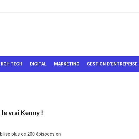
Le Web,
c'est
comme
une boîte
HIGH TECH
DIGITAL
MARKETING
GESTION D’ENTREPRISE
de
chocolats…
On sait
jamais sur
quoi on va
tomber !
 le vrai Kenny !
bilise plus de 200 épisodes en