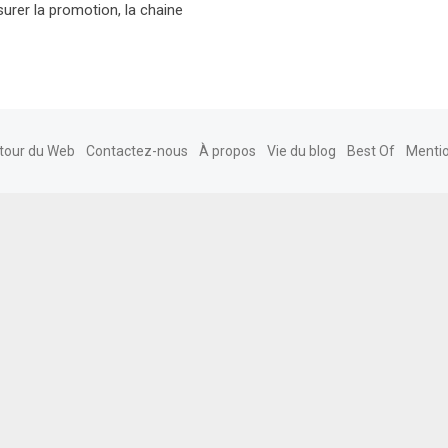
rer la promotion, la chaine
tour du Web
Contactez-nous
À propos
Vie du blog
Best Of
Mentio