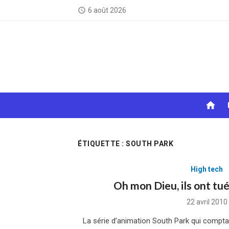
Skip
6 août 2026
access_time
to
content
home
ÉTIQUETTE :
SOUTH PARK
High tech
Oh mon Dieu, ils ont tué
Posted
22 avril 2010
on
La série d’animation South Park qui compta