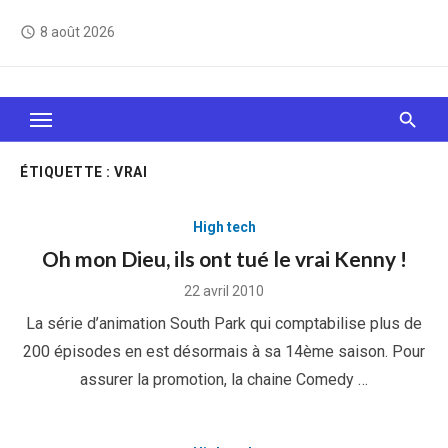
Skip
8 août 2026
access_time
to
content
Le Web, c'est comme une boîte de chocolats… On
sait jamais sur quoi on va tomber !
ÉTIQUETTE :
VRAI
High tech
Oh mon Dieu, ils ont tué le vrai Kenny !
Posted
22 avril 2010
on
La série d’animation South Park qui comptabilise plus de
200 épisodes en est désormais à sa 14ème saison. Pour
assurer la promotion, la chaine Comedy …